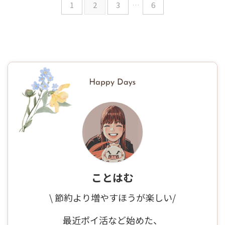
1
2
3
…
6
ことはむ
\ 節約より増やすほうが楽しい/
最近ポイ活など始めた、