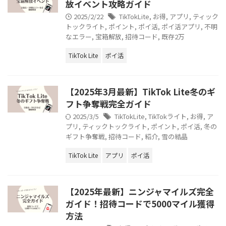
放イベント攻略ガイド
2025/2/22
TikTokLite
,
お得
,
アプリ
,
ティック
トックライト
,
ポイント
,
ポイ活
,
ポイ活アプリ
,
不明
なエラー
,
宝箱解放
,
招待コード
,
既存2万
TikTok Lite
ポイ活
【2025年3月最新】TikTok Lite冬のギ
フト争奪戦完全ガイド
2025/3/5
TikTokLite
,
TikTokライト
,
お得
,
ア
プリ
,
ティックトックライト
,
ポイント
,
ポイ活
,
冬の
ギフト争奪戦
,
招待コード
,
紹介
,
雪の結晶
TikTok Lite
アプリ
ポイ活
【2025年最新】ニンジャマイルズ完全
ガイド！招待コードで5000マイル獲得
方法