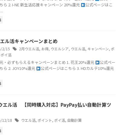
ら 2. I-NE 新生活応援キャンペーン 20%還元
公式ページはこ
..
活
ウエル活キャンペーンまとめ
6/2/15
2月ウエル活
,
お得
,
ウエルシア
,
ウエル活
,
キャンペーン
,
ポ
,
ポイ活
元・必ずもらえるキャンペーンまとめ 1. 花王20%還元
公式ペー
ら 2. JOY10%還元
公式ページはこちら 3. HDカルテ10%還元
活
月ウエル活 【同時購入対応】PayPay払い自動計算ツ
5/12/18
ウエル活
,
ポイント
,
ポイ活
,
自動計算
活