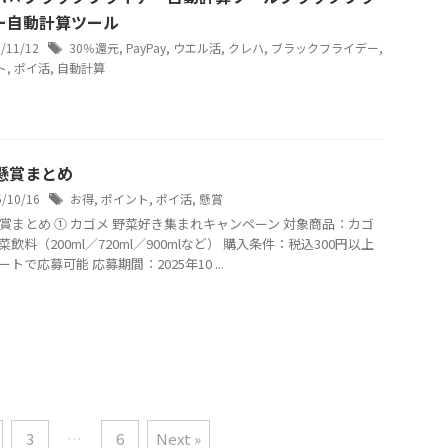
ー自動計算ツール
5/11/12
30％還元
,
PayPay
,
ウエル活
,
クレハ
,
ブラックフライデー
,
ト
,
ポイ活
,
自動計算
月懸賞まとめ
5/10/16
お得
,
ポイント
,
ポイ活
,
懸賞
懸賞まとめ ① カゴメ 野菜好き集まれキャンペーン 対象商品：カゴ
飲料（200ml／720ml／900mlなど） 購入条件：税込300円以上
トで応募可能 応募期間：2025年10 ...
3
…
6
Next »