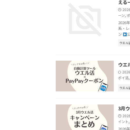
える
202
ーン
,
202
系・レ
ン
公
ウエル
ウエ
202
ポイ活
ウエル
3月
202
イント
202