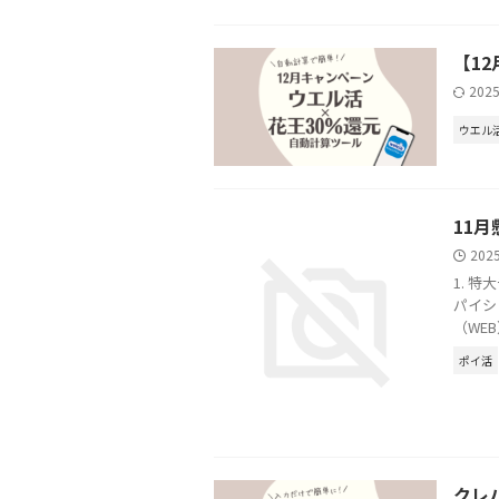
【1
202
ウエル
11
202
1. 
パイシ
（WE
ポイ活
クレ