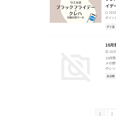
イデ
202
ポイン
ポイ活
10
202
10月
メの野菜
のレシー
未分類
1
2