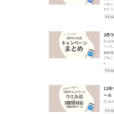
ジはこち
ちら 3. .
ウエル
2月
202
イント
最新還
ジはこち
ɛ ...
ウエル
12
ール
202
ウエル