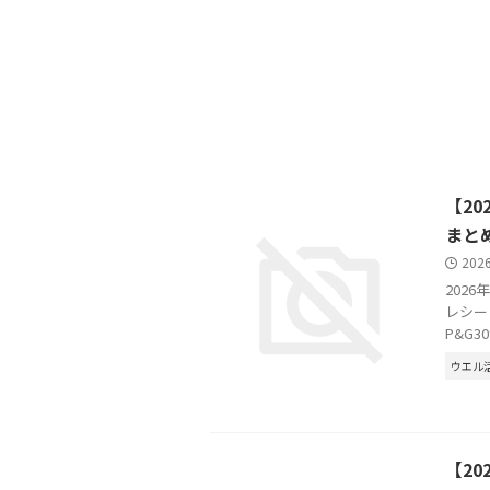
【2
まと
202
202
レシー
P&G3
ウエル
【2