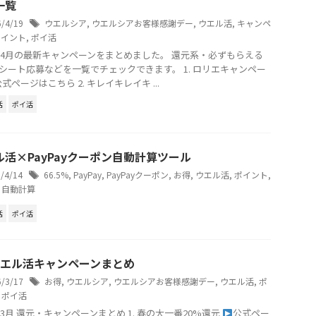
一覧
6/4/19
ウエルシア
,
ウエルシアお客様感謝デー
,
ウエル活
,
キャンペ
ポイント
,
ポイ活
6年4月の最新キャンペーンをまとめました。 還元系・必ずもらえる
シート応募などを一覧でチェックできます。 1. ロリエキャンペー
式ページはこちら 2. キレイキレイキ ...
活
ポイ活
ル活×PayPayクーポン自動計算ツール
6/4/14
66.5%
,
PayPay
,
PayPayクーポン
,
お得
,
ウエル活
,
ポイント
,
,
自動計算
活
ポイ活
ウエル活キャンペーンまとめ
6/3/17
お得
,
ウエルシア
,
ウエルシアお客様感謝デー
,
ウエル活
,
ポ
,
ポイ活
6年3月 還元・キャンペーンまとめ 1. 春の大一番20%還元
公式ペー