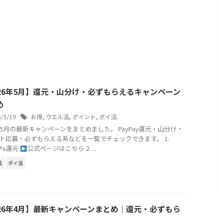
026年5月】還元・山分け・必ずもらえるキャンペーン
め
6/5/19
お得
,
ウエル活
,
ポイント
,
ポイ活
6年5月の最新キャンペーンをまとめました。 PayPay還元・山分け・
ト応募・必ずもらえる系などを一覧でチェックできます。 1.
0%還元
公式ページはこちら 2. ...
活
ポイ活
026年4月】最新キャンペーンまとめ｜還元・必ずもら