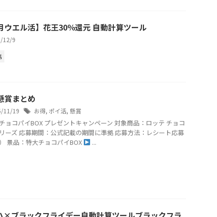
2月ウエル活】花王30％還元 自動計算ツール
5/12/9
活
月懸賞まとめ
5/11/19
お得
,
ポイ活
,
懸賞
特大チョコパイBOX プレゼントキャンペーン 対象商品：ロッテ チョコ
リーズ 応募期間：公式記載の期間に準拠 応募方法：レシート応募
B） 景品：特大チョコパイBOX
...
ハ×ブラックフライデー自動計算ツールブラックフラ