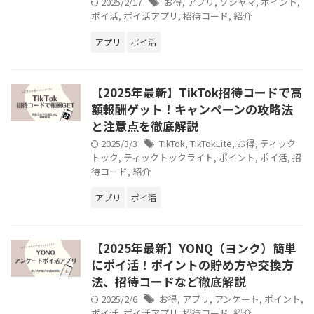
2025/2/17
お得
,
アプリ
,
ソシャマ
,
ポイント
,
ポイ活
,
ポイ活アプリ
,
招待コード
,
紹介
アプリ
ポイ活
【2025年最新】TikTok招待コードで高
額報酬ゲット！キャンペーンの攻略法
と注意点を徹底解説
2025/3/3
TikTok
,
TikTokLite
,
お得
,
ティック
トック
,
ティックトックライト
,
ポイント
,
ポイ活
,
招
待コード
,
紹介
アプリ
ポイ活
【2025年最新】YONQ（ヨンク）簡単
にポイ活！ポイントの貯め方や交換方
法、招待コードなど徹底解説
2025/2/6
お得
,
アプリ
,
アンケート
,
ポイント
,
ポイ活
,
ポイ活アプリ
,
招待コード
,
紹介