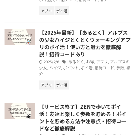
アプリ
ポイ活
【2025年最新】【あるとく】アルプス
の少女ハイジとくとくウォーキングアプ
リのポイ活！使い方と魅力を徹底解
説！招待コードあり
2025/2/6
あるとく
,
お得
,
アプリ
,
アルプスの
少女
,
ハイジ
,
ポイント
,
ポイ活
,
招待コード
,
歩数
,
紹
介
アプリ
ポイ活
【サービス終了】ZENで歩いてポイ
活！友達と楽しく歩数を貯める！ポイ
ントを貯める方法や注意点・招待コー
ドなど徹底解説